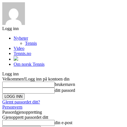
Logg inn
Nyheter
Tennis
Video
Tennis.no
Om norsk Tennis
Logg inn
Velkommen!
Logg inn på kontoen din
brukernavn
ditt passord
Glemt passordet ditt?
Personvern
Passordgjenoppretting
Gjenopprett passordet ditt
din e-post