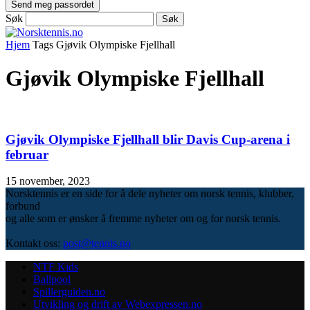
Søk
Hjem
Tags
Gjøvik Olympiske Fjellhall
Gjøvik Olympiske Fjellhall
Gjøvik Olympiske Fjellhall blir Davis Cup-arena i
februar
15 november, 2023
Norsktennis er en side for å dele nyheter om norsk tennis, klubber,
forbund
og alle som er ønsker å fremme nyheter om og for norsk tennis.
Kontakt oss:
post@tennis.no
NTF Kids
Ballpool
Spillerguiden.no
Utvikling og drift av Webexpressen.no