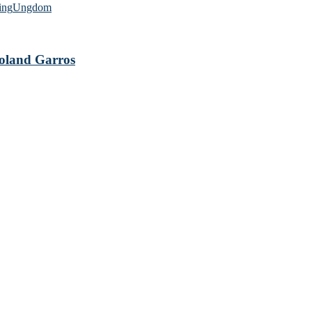
ing
Ungdom
 Roland Garros