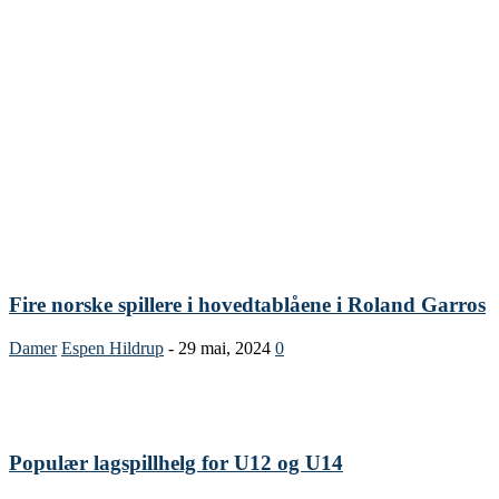
Fire norske spillere i hovedtablåene i Roland Garros
Damer
Espen Hildrup
-
29 mai, 2024
0
Populær lagspillhelg for U12 og U14