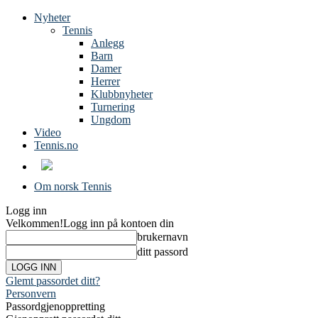
Nyheter
Tennis
Anlegg
Barn
Damer
Herrer
Klubbnyheter
Turnering
Ungdom
Video
Tennis.no
Om norsk Tennis
Logg inn
Velkommen!
Logg inn på kontoen din
brukernavn
ditt passord
Glemt passordet ditt?
Personvern
Passordgjenoppretting