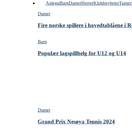
Alle
Anlegg
Barn
Damer
Herrer
Klubbnyheter
Turner
Damer
Fire norske spillere i hovedtablåene i
Barn
Populær lagspillhelg for U12 og U14
Damer
Grand Prix Nesøya Tennis 2024