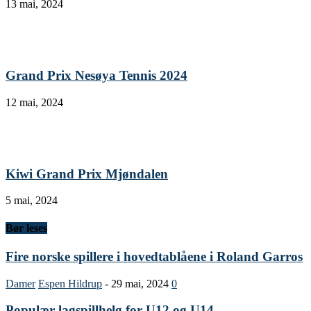
13 mai, 2024
Grand Prix Nesøya Tennis 2024
12 mai, 2024
Kiwi Grand Prix Mjøndalen
5 mai, 2024
Bør leses
Fire norske spillere i hovedtablåene i Roland Garros
Damer
Espen Hildrup
-
29 mai, 2024
0
Populær lagspillhelg for U12 og U14