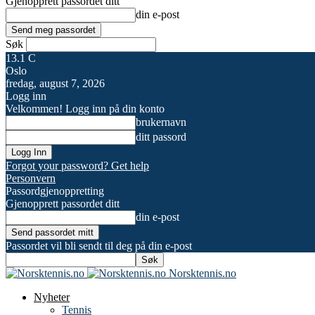
Gjenopprett passordet ditt
din e-post
Søk
13.1
C
Oslo
fredag, august 7, 2026
Logg inn
Velkommen! Logg inn på din konto
brukernavn
ditt passord
Forgot your password? Get help
Personvern
Passordgjenoppretting
Gjenopprett passordet ditt
din e-post
Passordet vil bli sendt til deg på din e-post
Norsktennis.no
Nyheter
Tennis