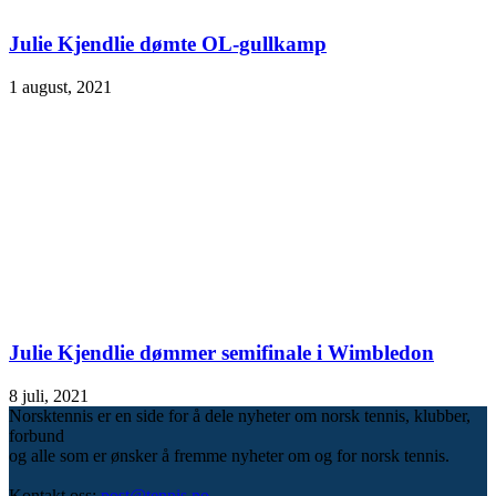
Julie Kjendlie dømte OL-gullkamp
1 august, 2021
Julie Kjendlie dømmer semifinale i Wimbledon
8 juli, 2021
Norsktennis er en side for å dele nyheter om norsk tennis, klubber,
forbund
og alle som er ønsker å fremme nyheter om og for norsk tennis.
Kontakt oss:
post@tennis.no