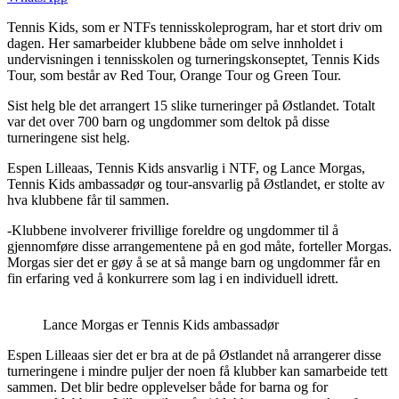
Tennis Kids, som er NTFs tennisskoleprogram, har et stort driv om
dagen. Her samarbeider klubbene både om selve innholdet i
undervisningen i tennisskolen og turneringskonseptet, Tennis Kids
Tour, som består av Red Tour, Orange Tour og Green Tour.
Sist helg ble det arrangert 15 slike turneringer på Østlandet. Totalt
var det over 700 barn og ungdommer som deltok på disse
turneringene sist helg.
Espen Lilleaas, Tennis Kids ansvarlig i NTF, og Lance Morgas,
Tennis Kids ambassadør og tour-ansvarlig på Østlandet, er stolte av
hva klubbene får til sammen.
-Klubbene involverer frivillige foreldre og ungdommer til å
gjennomføre disse arrangementene på en god måte, forteller Morgas.
Morgas sier det er gøy å se at så mange barn og ungdommer får en
fin erfaring ved å konkurrere som lag i en individuell idrett.
Lance Morgas er Tennis Kids ambassadør
Espen Lilleaas sier det er bra at de på Østlandet nå arrangerer disse
turneringene i mindre puljer der noen få klubber kan samarbeide tett
sammen. Det blir bedre opplevelser både for barna og for