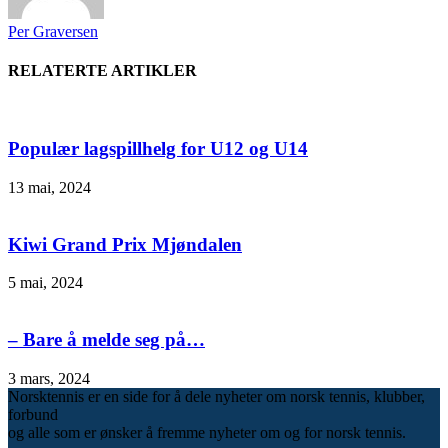
Per Graversen
RELATERTE ARTIKLER
Populær lagspillhelg for U12 og U14
13 mai, 2024
Kiwi Grand Prix Mjøndalen
5 mai, 2024
– Bare å melde seg på…
3 mars, 2024
Norsktennis er en side for å dele nyheter om norsk tennis, klubber,
forbund
og alle som er ønsker å fremme nyheter om og for norsk tennis.