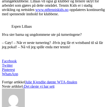
arrangørklubbene. Lillaas vil også gi klubber og trenere skryt for
arbeidet som gjøres på dette området. Tennis Kids er i stadig
utvikling og nettsiden
www.ntftenniskids.no
oppdateres kontinuerlig
med spennende innhold for klubbene.
Espen Lillaas
Hva sier barna og ungdommene ute på turneringene?
– Gøy! – Når er neste turnering? -Hvis jeg får et wristband til så får
jeg pokal! – Nå vil jeg spille enda mer tennis!
Facebook
Twitter
Pinterest
WhatsApp
Forrige artikkel
Julie Kjendlie dømte WTA-finalen
Neste artikkel
-Det råeste vi har sett