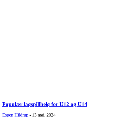
Populær lagspillhelg for U12 og U14
Espen Hildrup
-
13 mai, 2024