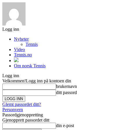
Logg inn
Nyheter
Tennis
Video
Tennis.no
Om norsk Tennis
Logg inn
Velkommen!
Logg inn på kontoen din
brukernavn
ditt passord
Glemt passordet ditt?
Personvern
Passordgjenoppretting
Gjenopprett passordet ditt
din e-post