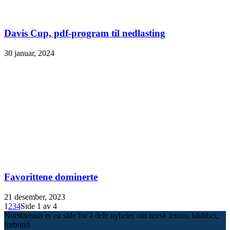
Davis Cup, pdf-program til nedlasting
30 januar, 2024
Favorittene dominerte
21 desember, 2023
1
2
3
4
Side 1 av 4
Norsktennis er en side for å dele nyheter om norsk tennis, klubber,
forbund