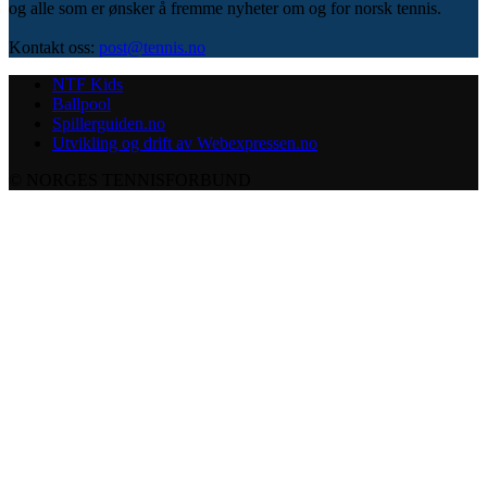
og alle som er ønsker å fremme nyheter om og for norsk tennis.
Kontakt oss:
post@tennis.no
NTF Kids
Ballpool
Spillerguiden.no
Utvikling og drift av Webexpressen.no
© NORGES TENNISFORBUND