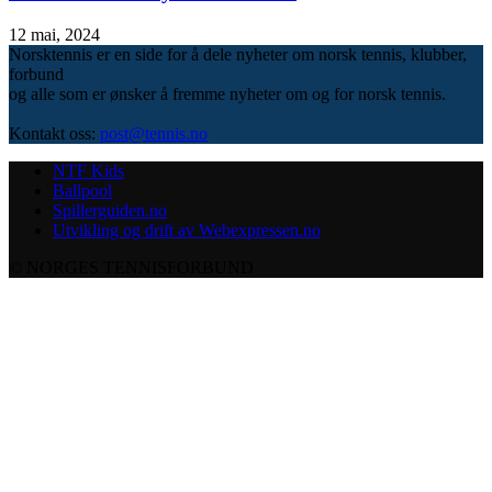
12 mai, 2024
Norsktennis er en side for å dele nyheter om norsk tennis, klubber,
forbund
og alle som er ønsker å fremme nyheter om og for norsk tennis.
Kontakt oss:
post@tennis.no
NTF Kids
Ballpool
Spillerguiden.no
Utvikling og drift av Webexpressen.no
© NORGES TENNISFORBUND