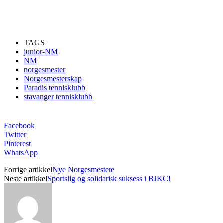
TAGS
junior-NM
NM
norgesmester
Norgesmesterskap
Paradis tennisklubb
stavanger tennisklubb
Facebook
Twitter
Pinterest
WhatsApp
Forrige artikkel
Nye Norgesmestere
Neste artikkel
Sportslig og solidarisk suksess i BJKC!