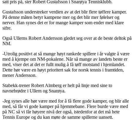
satt pris på, sier Robert Gustafsson i Snarøya Tennisklubb.
Gustafsson understreker verdien av at det blir flere tøffere kamper.
På denne måten betyr kampene mer og det blir mer følelser og
nerver. Han synes det er for mange kamper som ender med klare
sifre.
Også Ullerns Robert Andersson gledet seg over at de beste deltok på
NM.
-Utrolig positivt at så mange høyt rankede spillere i år valgte å være
med å kjempe om NM-pokalene. Når så mange av landets beste er
med, viser det at det er fullt mulig å få tøff motstand i hjemlandet.
Dette bør være en høyt prioritert sak for norsk tennis i framtiden,
mener Andersson.
Stabekk-trener Robert Almberg er helt på linje med sine to
navnebrødre i Ullern og Snarøya.
-Jeg synes alle bør være med for å få flere gode kamper, og blir alle
med, så får vi gode kamper på hjemmebane. Flere burde være med
på NC så vi får høyere nivå der også, istedenfor at det må hete
Tennis Europe og du kan møte de samme spillerne uansett.