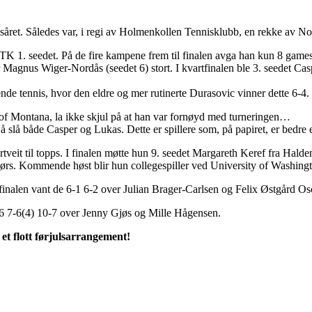
året. Således var, i regi av Holmenkollen Tennisklubb, en rekke av Norg
K 1. seedet. På de fire kampene frem til finalen avga han kun 8 games
 Magnus Wiger-Nordås (seedet 6) stort. I kvartfinalen ble 3. seedet Cas
de tennis, hvor den eldre og mer rutinerte Durasovic vinner dette 6-4. I 2
of Montana, la ikke skjul på at han var fornøyd med turneringen…
å slå både Casper og Lukas. Dette er spillere som, på papiret, er bedre 
tveit til topps. I finalen møtte hun 9. seedet Margareth Keref fra Hald
rs. Kommende høst blir hun collegespiller ved University of Washingto
 I finalen vant de 6-1 6-2 over Julian Brager-Carlsen og Felix Østgård Os
1-6 7-6(4) 10-7 over Jenny Gjøs og Mille Hågensen.
et flott førjulsarrangement!