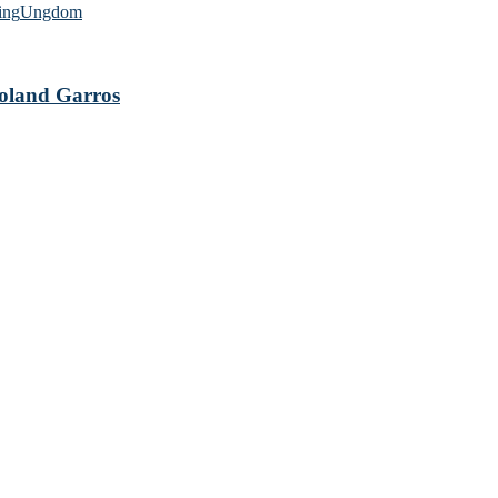
ing
Ungdom
 Roland Garros