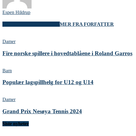
Espen Hildrup
RELATERTE ARTIKLER
MER FRA FORFATTER
Damer
Fire norske spillere i hovedtablåene i Roland Garros
Barn
Populær lagspillhelg for U12 og U14
Damer
Grand Prix Nesøya Tennis 2024
Siste nyheter