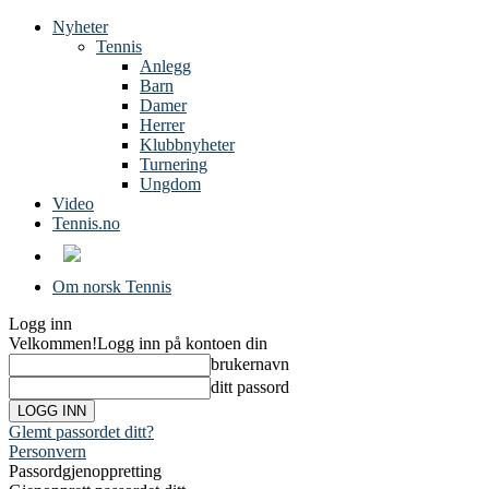
Nyheter
Tennis
Anlegg
Barn
Damer
Herrer
Klubbnyheter
Turnering
Ungdom
Video
Tennis.no
Om norsk Tennis
Logg inn
Velkommen!
Logg inn på kontoen din
brukernavn
ditt passord
Glemt passordet ditt?
Personvern
Passordgjenoppretting