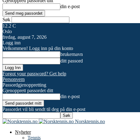
Gjenopprett passordet ditt
din e-post
Søk
12.2
C
Oslo
fredag, august 7, 2026
Logg inn
Velkommen! Logg inn på din konto
brukernavn
ditt passord
Forgot your password? Get help
Personvern
Passordgjenoppretting
Gjenopprett passordet ditt
din e-post
Passordet vil bli sendt til deg på din e-post
Norsktennis.no
Nyheter
Tennis