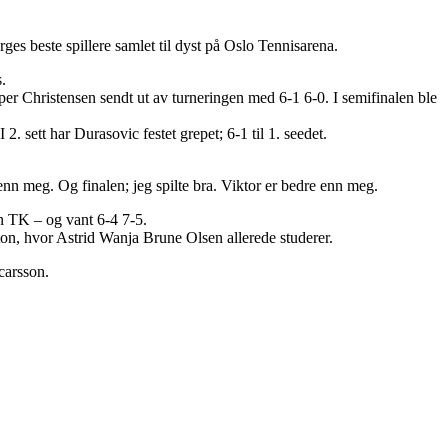
es beste spillere samlet til dyst på Oslo Tennisarena.
.
per Christensen sendt ut av turneringen med 6-1 6-0. I semifinalen ble
. sett har Durasovic festet grepet; 6-1 til 1. seedet.
enn meg. Og finalen; jeg spilte bra. Viktor er bedre enn meg.
en TK – og vant 6-4 7-5.
n, hvor Astrid Wanja Brune Olsen allerede studerer.
carsson.