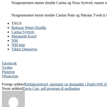
Norgesmestere damer double Carina og Nora Syrtveit, runner up
Norgesmestere herrer double Caelan Potts og Nikolas Tvedt (t.
TAGS
Baltazar Wiger-Nordås
Carina Syrtveit
Margareth Keref
NM
NM inne
Viktor Durasovic
Facebook
Twitter
Pinterest
WhatsApp
Forrige artikkel
Deltakerrekord, spenning og dramatikk i Padel-NM 2
Neste artikkel
Davis Cup, pdf-program til nedlasting