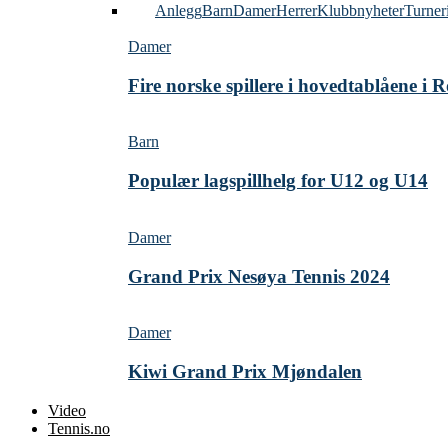
Alle
Anlegg
Barn
Damer
Herrer
Klubbnyheter
Turner
Damer
Fire norske spillere i hovedtablåene i
Barn
Populær lagspillhelg for U12 og U14
Damer
Grand Prix Nesøya Tennis 2024
Damer
Kiwi Grand Prix Mjøndalen
Video
Tennis.no