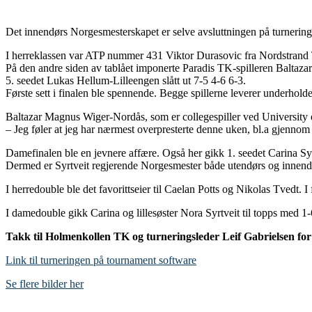
Det innendørs Norgesmesterskapet er selve avsluttningen på turnerings
I herreklassen var ATP nummer 431 Viktor Durasovic fra Nordstrand T
På den andre siden av tablået imponerte Paradis TK-spilleren Baltazar
5. seedet Lukas Hellum-Lilleengen slått ut 7-5 4-6 6-3.
Første sett i finalen ble spennende. Begge spillerne leverer underholden
Baltazar Magnus Wiger-Nordås, som er collegespiller ved University 
– Jeg føler at jeg har nærmest overpresterte denne uken, bl.a gjennom 
Damefinalen ble en jevnere affære. Også her gikk 1. seedet Carina Syr
Dermed er Syrtveit regjerende Norgesmester både utendørs og innendø
I herredouble ble det favorittseier til Caelan Potts og Nikolas Tvedt.
I damedouble gikk Carina og lillesøster Nora Syrtveit til topps med 
Takk til Holmenkollen TK og turneringsleder Leif Gabrielsen for 
Link til turneringen på tournament software
Se flere bilder her