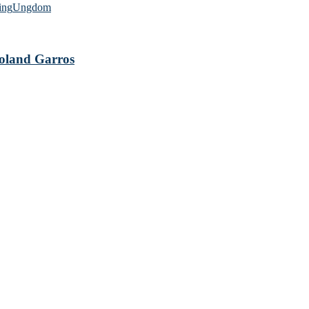
ing
Ungdom
 Roland Garros