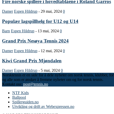
Fire norske spillere i hovedtablåene i Roland Garros
Damer
Espen Hildrup
-
29 mai, 2024
0
Populær lagspillhelg for U12 og U14
Barn
Espen Hildrup
-
13 mai, 2024
0
Grand Prix Nesøya Tennis 2024
Damer
Espen Hildrup
-
12 mai, 2024
0
Kiwi Grand Prix Mjøndalen
Damer
Espen Hildrup
-
5 mai, 2024
0
Norsktennis er en side for å dele nyheter om norsk tennis, klubber, fo
og alle som er ønsker å fremme nyheter om og for norsk tennis.
Kontakt oss:
post@tennis.no
NTF Kids
Ballpool
Spillerguiden.no
Utvikling og drift av Webexpressen.no