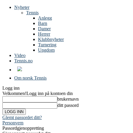
Nyheter
Tennis
Anlegg
Barn
Damer
Herrer
Klubbnyheter
Turnering
Ungdom
Video
Tennis.no
Om norsk Tennis
Logg inn
Velkommen!
Logg inn på kontoen din
brukernavn
ditt passord
Glemt passordet ditt?
Personvern
Passordgjenoppretting