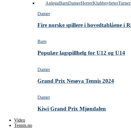
Alle
Anlegg
Barn
Damer
Herrer
Klubbnyheter
Turner
Damer
Fire norske spillere i hovedtablåene i
Barn
Populær lagspillhelg for U12 og U14
Damer
Grand Prix Nesøya Tennis 2024
Damer
Kiwi Grand Prix Mjøndalen
Video
Tennis.no