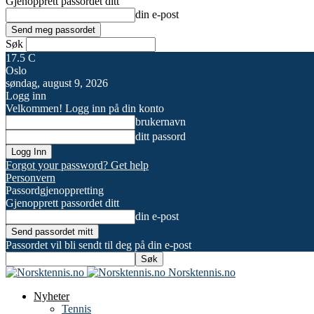
Gjenopprett passordet ditt
din e-post
Søk
17.5
C
Oslo
søndag, august 9, 2026
Logg inn
Velkommen! Logg inn på din konto
brukernavn
ditt passord
Forgot your password? Get help
Personvern
Passordgjenoppretting
Gjenopprett passordet ditt
din e-post
Passordet vil bli sendt til deg på din e-post
Norsktennis.no
Nyheter
Tennis