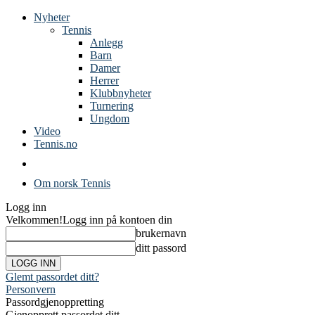
Nyheter
Tennis
Anlegg
Barn
Damer
Herrer
Klubbnyheter
Turnering
Ungdom
Video
Tennis.no
Om norsk Tennis
Logg inn
Velkommen!
Logg inn på kontoen din
brukernavn
ditt passord
Glemt passordet ditt?
Personvern
Passordgjenoppretting
Gjenopprett passordet ditt