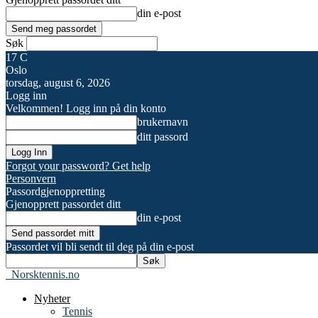
din e-post
Søk
17
C
Oslo
torsdag, august 6, 2026
Logg inn
Velkommen! Logg inn på din konto
brukernavn
ditt passord
Forgot your password? Get help
Personvern
Passordgjenoppretting
Gjenopprett passordet ditt
din e-post
Passordet vil bli sendt til deg på din e-post
Norsktennis.no
Nyheter
Tennis