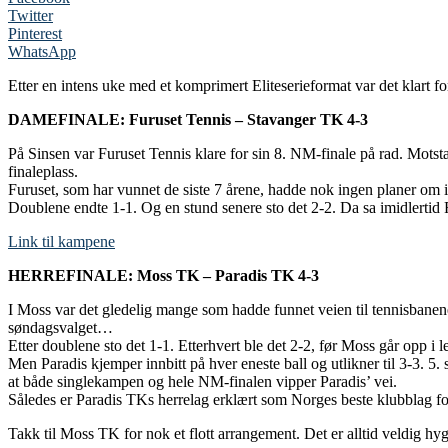
Twitter
Pinterest
WhatsApp
Etter en intens uke med et komprimert Eliteserieformat var det klart for
DAMEFINALE: Furuset Tennis – Stavanger TK 4-3
På Sinsen var Furuset Tennis klare for sin 8. NM-finale på rad. Motst
finaleplass.
Furuset, som har vunnet de siste 7 årene, hadde nok ingen planer om ik
Doublene endte 1-1. Og en stund senere sto det 2-2. Da sa imidlertid Fur
Link til kampene
HERREFINALE: Moss TK – Paradis TK 4-3
I Moss var det gledelig mange som hadde funnet veien til tennisbanene
søndagsvalget…
Etter doublene sto det 1-1. Etterhvert ble det 2-2, før Moss går opp i 
Men Paradis kjemper innbitt på hver eneste ball og utlikner til 3-3. 
at både singlekampen og hele NM-finalen vipper Paradis’ vei.
Således er Paradis TKs herrelag erklært som Norges beste klubblag for 3
Takk til Moss TK for nok et flott arrangement. Det er alltid veldig