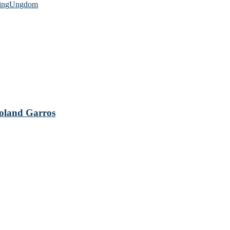
ing
Ungdom
 Roland Garros