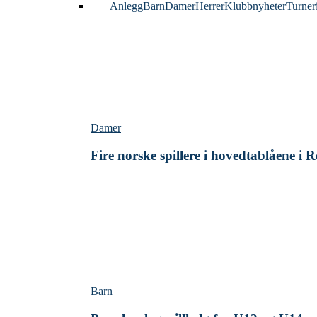
Alle
Anlegg
Barn
Damer
Herrer
Klubbnyheter
Turner
Damer
Fire norske spillere i hovedtablåene i
Barn