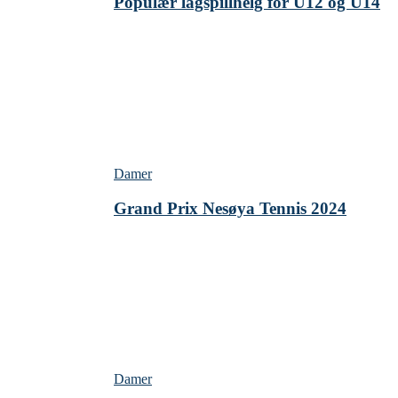
Populær lagspillhelg for U12 og U14
Damer
Grand Prix Nesøya Tennis 2024
Damer