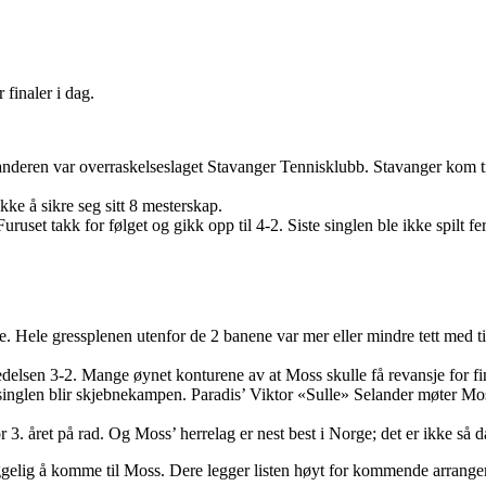
 finaler i dag.
anderen var overraskelseslaget Stavanger Tennisklubb. Stavanger kom til 
ke å sikre seg sitt 8 mesterskap.
uset takk for følget og gikk opp til 4-2. Siste singlen ble ikke spilt fe
. Hele gressplenen utenfor de 2 banene var mer eller mindre tett med ti
ledelsen 3-2. Mange øynet konturene av at Moss skulle få revansje for fin
5. singlen blir skjebnekampen. Paradis’ Viktor «Sulle» Selander møter M
. året på rad. Og Moss’ herrelag er nest best i Norge; det er ikke så dår
 hyggelig å komme til Moss. Dere legger listen høyt for kommende arran