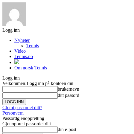
Logg inn
Nyheter
Tennis
Video
Tennis.no
Om norsk Tennis
Logg inn
Velkommen!
Logg inn på kontoen din
brukernavn
ditt passord
Glemt passordet ditt?
Personvern
Passordgjenoppretting
Gjenopprett passordet ditt
din e-post