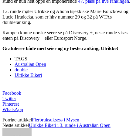
stund er hun helt oppe en imponerende
47. plass på live rankingen
.
I 2. runde møter Ulrikke og Aliona tsjekkiske Marie Bouzkova og
Lucie Hradecka, som er hhv nummer 29 og 32 på WTAs
doubleranking.
Kampen kunne norske seere se på Discovery +, neste runde vises
enten på Discovery + eller Eurosport Norge.
Gratulerer både med seier og ny beste-ranking, Ulrikke!
TAGS
Australian Open
double
Ulrikke Eikeri
Facebook
Twitter
Pinterest
WhatsApp
Forrige artikkel
Flerbruksuksess i Mysen
Neste artikkel
Ulrikke Eikeri i 3. runde i Australian Open