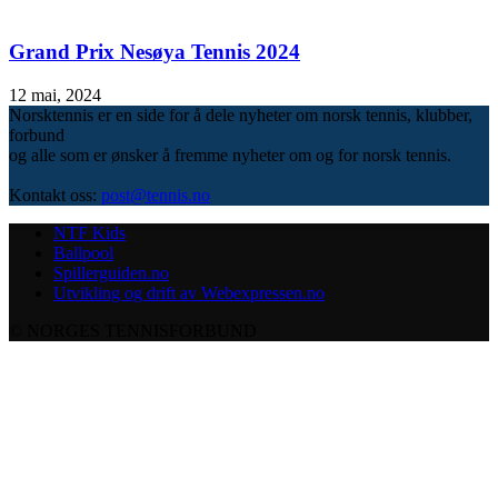
Grand Prix Nesøya Tennis 2024
12 mai, 2024
Norsktennis er en side for å dele nyheter om norsk tennis, klubber,
forbund
og alle som er ønsker å fremme nyheter om og for norsk tennis.
Kontakt oss:
post@tennis.no
NTF Kids
Ballpool
Spillerguiden.no
Utvikling og drift av Webexpressen.no
© NORGES TENNISFORBUND