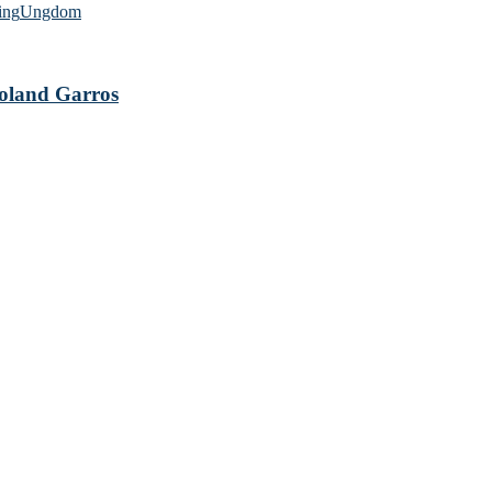
ing
Ungdom
 Roland Garros