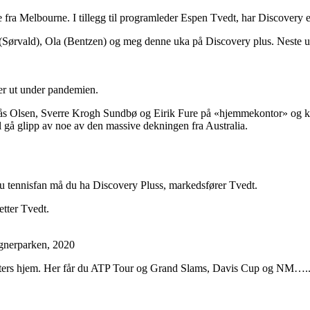
gene fra Melbourne. I tillegg til programleder Espen Tvedt, har Discove
d (Sørvald), Ola (Bentzen) og meg denne uka på Discovery plus. Neste
ser ut under pandemien.
Lindås Olsen, Sverre Krogh Sundbø og Eirik Fure på «hjemmekontor» og kom
l gå glipp av noe av den massive dekningen fra Australia.
du tennisfan må du ha Discovery Pluss, markedsfører Tvedt.
etter Tvedt.
gnerparken, 2020
siasters hjem. Her får du ATP Tour og Grand Slams, Davis Cup og NM…..