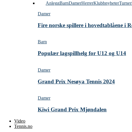
Alle
Anlegg
Barn
Damer
Herrer
Klubbnyheter
Turner
Damer
Fire norske spillere i hovedtablåene i
Barn
Populær lagspillhelg for U12 og U14
Damer
Grand Prix Nesøya Tennis 2024
Damer
Kiwi Grand Prix Mjøndalen
Video
Tennis.no