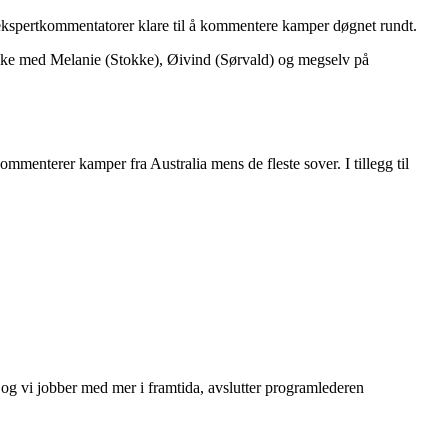
ry ekspertkommentatorer klare til å kommentere kamper døgnet rundt.
 uke med Melanie (Stokke), Øivind (Sørvald) og megselv på
menterer kamper fra Australia mens de fleste sover. I tillegg til
og vi jobber med mer i framtida, avslutter programlederen