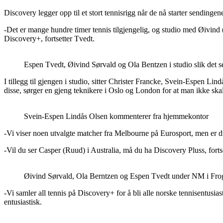
Discovery legger opp til et stort tennisrigg når de nå starter sendin
-Det er mange hundre timer tennis tilgjengelig, og studio med Øivin
Discovery+, fortsetter Tvedt.
Espen Tvedt, Øivind Sørvald og Ola Bentzen i studio slik det 
I tillegg til gjengen i studio, sitter Christer Francke, Svein-Espen 
disse, sørger en gjeng teknikere i Oslo og London for at man ikke ska
Svein-Espen Lindås Olsen kommenterer fra hjemmekontor
-Vi viser noen utvalgte matcher fra Melbourne på Eurosport, men er 
-Vil du ser Casper (Ruud) i Australia, må du ha Discovery Pluss, forts
Øivind Sørvald, Ola Berntzen og Espen Tvedt under NM i Fro
-Vi samler all tennis på Discovery+ for å bli alle norske tennisentu
entusiastisk.