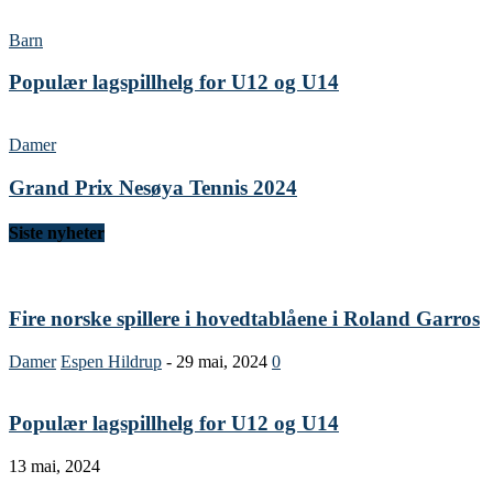
Barn
Populær lagspillhelg for U12 og U14
Damer
Grand Prix Nesøya Tennis 2024
Siste nyheter
Fire norske spillere i hovedtablåene i Roland Garros
Damer
Espen Hildrup
-
29 mai, 2024
0
Populær lagspillhelg for U12 og U14
13 mai, 2024