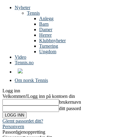
Nyheter
Tennis
Anlegg
Barn
Damer
Herrer
Klubbnyheter
Turnering
Ungdom
Video
Tennis.no
Om norsk Tennis
Logg inn
Velkommen!
Logg inn på kontoen din
brukernavn
ditt passord
Glemt passordet ditt?
Personvern
Passordgjenoppretting