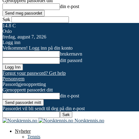
Gjenopprett passordet ditt
din e-post
Søk
14.8
C
Oslo
fredag, august 7, 2026
Logg inn
Velkommen! Logg inn på din konto
brukernavn
ditt passord
Forgot your password? Get help
Personvern
Passordgjenoppretting
Gjenopprett passordet ditt
din e-post
Passordet vil bli sendt til deg på din e-post
Norsktennis.no
Nyheter
Tennis