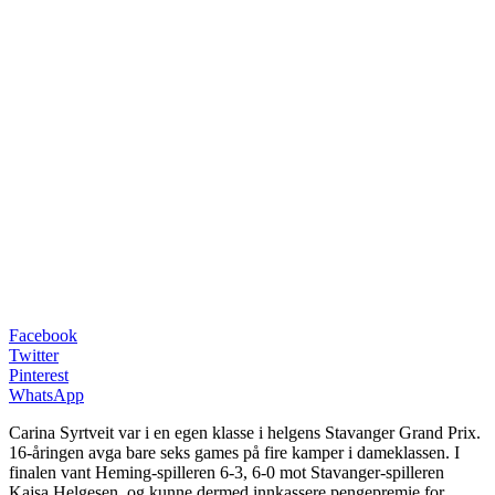
Facebook
Twitter
Pinterest
WhatsApp
Carina Syrtveit var i en egen klasse i helgens Stavanger Grand Prix.
16-åringen avga bare seks games på fire kamper i dameklassen. I
finalen vant Heming-spilleren 6-3, 6-0 mot Stavanger-spilleren
Kajsa Helgesen, og kunne dermed innkassere pengepremie for