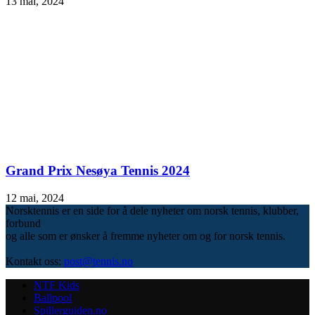
13 mai, 2024
Grand Prix Nesøya Tennis 2024
12 mai, 2024
Norsktennis er en side for å dele nyheter om norsk tennis, klubber,
forbund
og alle som er ønsker å fremme nyheter om og for norsk tennis.
Kontakt oss:
post@tennis.no
NTF Kids
Ballpool
Spillerguiden.no