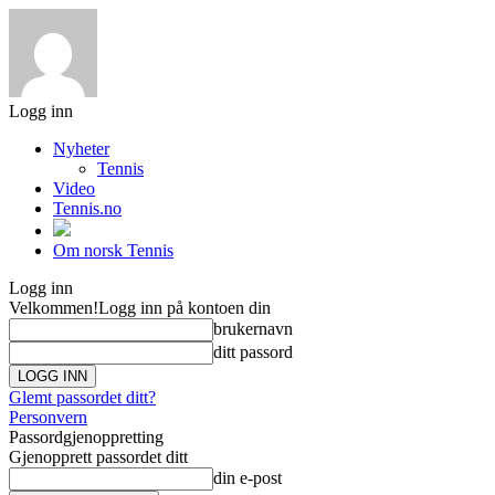
Logg inn
Nyheter
Tennis
Video
Tennis.no
Om norsk Tennis
Logg inn
Velkommen!
Logg inn på kontoen din
brukernavn
ditt passord
Glemt passordet ditt?
Personvern
Passordgjenoppretting
Gjenopprett passordet ditt
din e-post