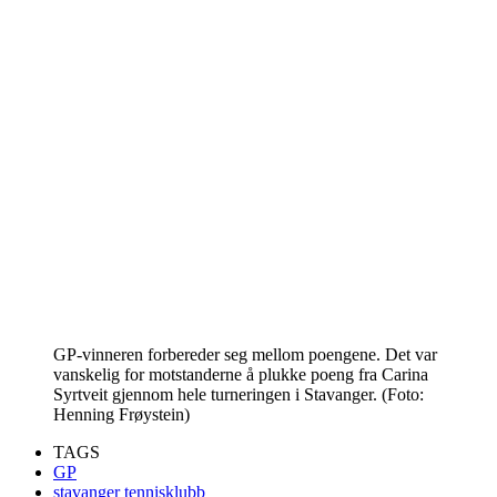
GP-vinneren forbereder seg mellom poengene. Det var
vanskelig for motstanderne å plukke poeng fra Carina
Syrtveit gjennom hele turneringen i Stavanger. (Foto:
Henning Frøystein)
TAGS
GP
stavanger tennisklubb