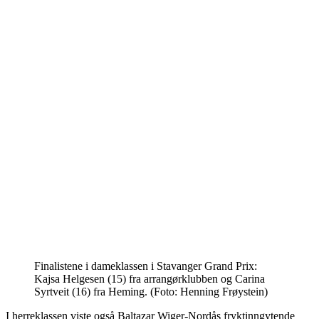
Finalistene i dameklassen i Stavanger Grand Prix:
Kajsa Helgesen (15) fra arrangørklubben og Carina
Syrtveit (16) fra Heming. (Foto: Henning Frøystein)
I herreklassen viste også Baltazar Wiger-Nordås fryktinngytende