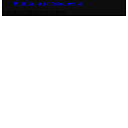
Utvikling og drift av Webexpressen.no
© NORGES TENNISFORBUND