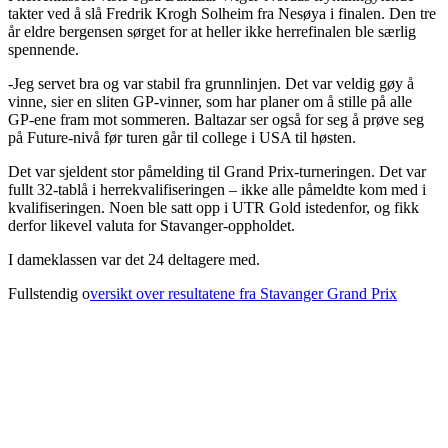
takter ved å slå Fredrik Krogh Solheim fra Nesøya i finalen. Den tre
år eldre bergensen sørget for at heller ikke herrefinalen ble særlig
spennende.
-Jeg servet bra og var stabil fra grunnlinjen. Det var veldig gøy å
vinne, sier en sliten GP-vinner, som har planer om å stille på alle
GP-ene fram mot sommeren. Baltazar ser også for seg å prøve seg
på Future-nivå før turen går til college i USA til høsten.
Det var sjeldent stor påmelding til Grand Prix-turneringen. Det var
fullt 32-tablå i herrekvalifiseringen – ikke alle påmeldte kom med i
kvalifiseringen. Noen ble satt opp i UTR Gold istedenfor, og fikk
derfor likevel valuta for Stavanger-oppholdet.
I dameklassen var det 24 deltagere med.
Fullstendig o
versikt over resultatene fra Stavanger Grand Prix