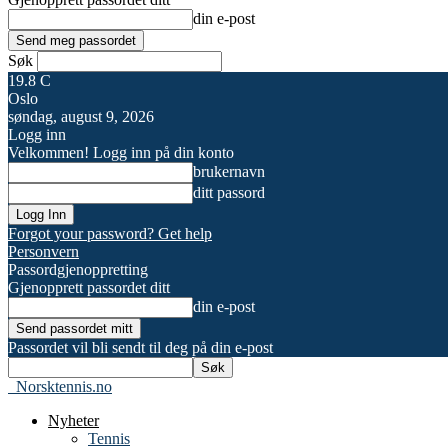
din e-post
Søk
19.8
C
Oslo
søndag, august 9, 2026
Logg inn
Velkommen! Logg inn på din konto
brukernavn
ditt passord
Forgot your password? Get help
Personvern
Passordgjenoppretting
Gjenopprett passordet ditt
din e-post
Passordet vil bli sendt til deg på din e-post
Norsktennis.no
Nyheter
Tennis