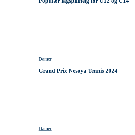
Populær lagspillhelg for U12 og U14
Damer
Grand Prix Nesøya Tennis 2024
Damer