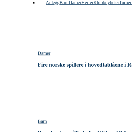
Alle
Anlegg
Barn
Damer
Herrer
Klubbnyheter
Turner
Damer
Fire norske spillere i hovedtablåene i
Barn