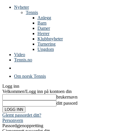
Nyheter
Tennis
Anlegg
Barn
Damer
Herrer
Klubbnyheter
Turnering
Ungdom
Video
Tennis.no
Om norsk Tennis
Logg inn
Velkommen!
Logg inn på kontoen din
brukernavn
ditt passord
Glemt passordet ditt?
Personvern
Passordgjenoppretting
Gjenopprett passordet ditt