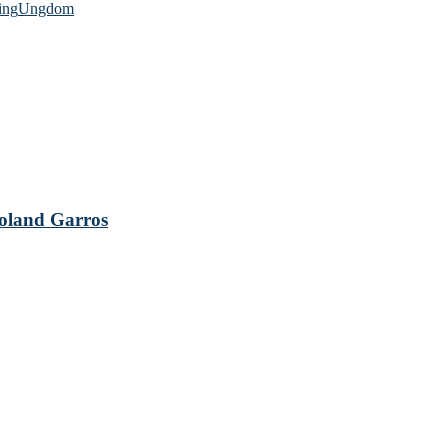
ing
Ungdom
 Roland Garros