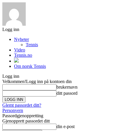
Logg inn
Nyheter
Tennis
Video
Tennis.no
Om norsk Tennis
Logg inn
Velkommen!
Logg inn på kontoen din
brukernavn
ditt passord
Glemt passordet ditt?
Personvern
Passordgjenoppretting
Gjenopprett passordet ditt
din e-post