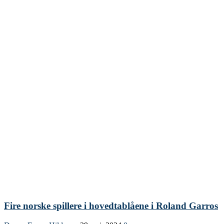
Fire norske spillere i hovedtablåene i Roland Garros