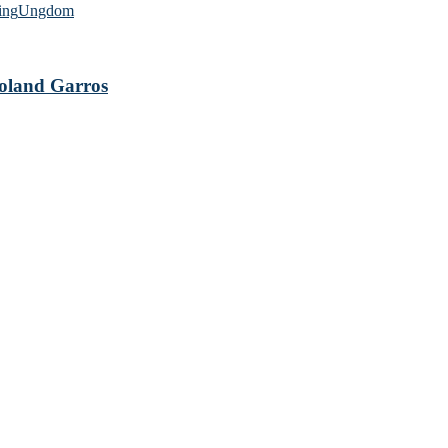
ing
Ungdom
 Roland Garros