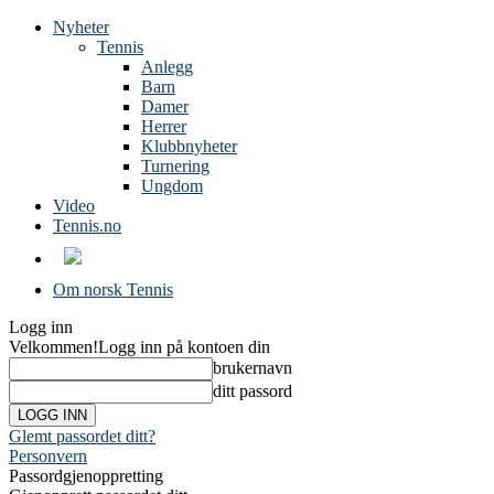
Nyheter
Tennis
Anlegg
Barn
Damer
Herrer
Klubbnyheter
Turnering
Ungdom
Video
Tennis.no
Om norsk Tennis
Logg inn
Velkommen!
Logg inn på kontoen din
brukernavn
ditt passord
Glemt passordet ditt?
Personvern
Passordgjenoppretting