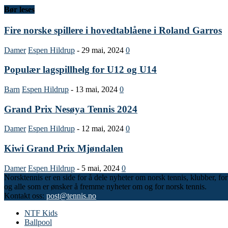
Bør leses
Fire norske spillere i hovedtablåene i Roland Garros
Damer
Espen Hildrup
-
29 mai, 2024
0
Populær lagspillhelg for U12 og U14
Barn
Espen Hildrup
-
13 mai, 2024
0
Grand Prix Nesøya Tennis 2024
Damer
Espen Hildrup
-
12 mai, 2024
0
Kiwi Grand Prix Mjøndalen
Damer
Espen Hildrup
-
5 mai, 2024
0
Norsktennis er en side for å dele nyheter om norsk tennis, klubber, fo
og alle som er ønsker å fremme nyheter om og for norsk tennis.
Kontakt oss:
post@tennis.no
NTF Kids
Ballpool