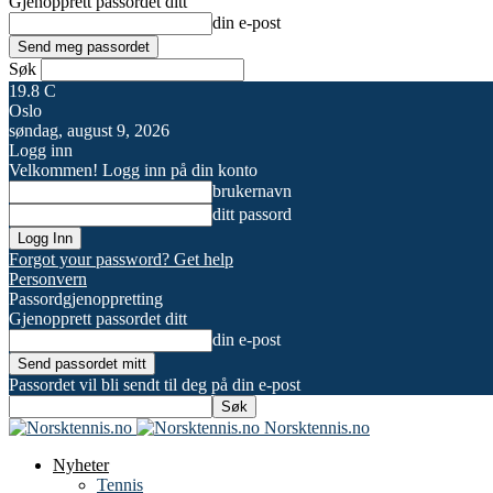
Gjenopprett passordet ditt
din e-post
Søk
19.8
C
Oslo
søndag, august 9, 2026
Logg inn
Velkommen! Logg inn på din konto
brukernavn
ditt passord
Forgot your password? Get help
Personvern
Passordgjenoppretting
Gjenopprett passordet ditt
din e-post
Passordet vil bli sendt til deg på din e-post
Norsktennis.no
Nyheter
Tennis