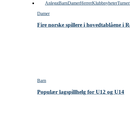
Alle
Anlegg
Barn
Damer
Herrer
Klubbnyheter
Turner
Damer
Fire norske spillere i hovedtablåene i
Barn
Populær lagspillhelg for U12 og U14