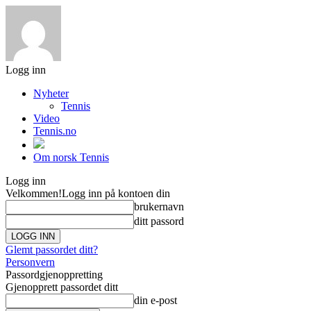
Logg inn
Nyheter
Tennis
Video
Tennis.no
Om norsk Tennis
Logg inn
Velkommen!
Logg inn på kontoen din
brukernavn
ditt passord
Glemt passordet ditt?
Personvern
Passordgjenoppretting
Gjenopprett passordet ditt
din e-post