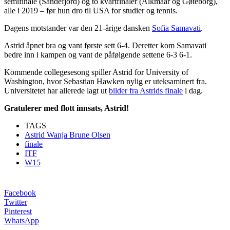
semifinale (Sandefjord) og to kvartfinaler (Alkmaar og Gøteborg),
alle i 2019 – før hun dro til USA for studier og tennis.
Dagens motstander var den 21-årige dansken
Sofia Samavati
.
Astrid åpnet bra og vant første sett 6-4. Deretter kom Samavati
bedre inn i kampen og vant de påfølgende settene 6-3 6-1.
Kommende collegesesong spiller Astrid for University of
Washington, hvor Sebastian Hawken nylig er uteksaminert fra.
Universitetet har allerede lagt ut
bilder fra Astrids finale
i dag.
Gratulerer med flott innsats, Astrid!
TAGS
Astrid Wanja Brune Olsen
finale
ITF
W15
Facebook
Twitter
Pinterest
WhatsApp