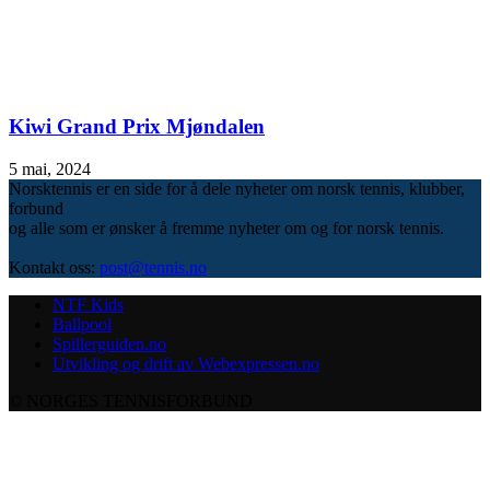
Kiwi Grand Prix Mjøndalen
5 mai, 2024
Norsktennis er en side for å dele nyheter om norsk tennis, klubber,
forbund
og alle som er ønsker å fremme nyheter om og for norsk tennis.
Kontakt oss:
post@tennis.no
NTF Kids
Ballpool
Spillerguiden.no
Utvikling og drift av Webexpressen.no
© NORGES TENNISFORBUND