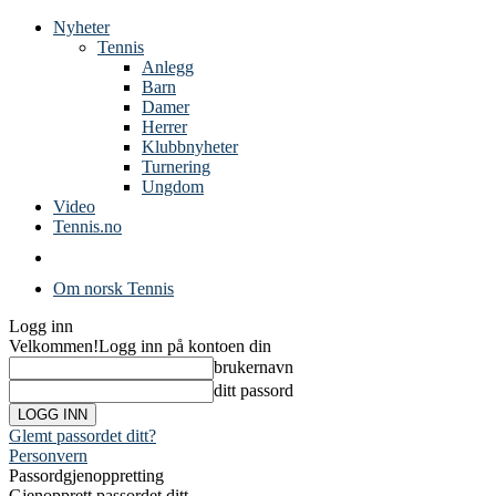
Nyheter
Tennis
Anlegg
Barn
Damer
Herrer
Klubbnyheter
Turnering
Ungdom
Video
Tennis.no
Om norsk Tennis
Logg inn
Velkommen!
Logg inn på kontoen din
brukernavn
ditt passord
Glemt passordet ditt?
Personvern
Passordgjenoppretting
Gjenopprett passordet ditt