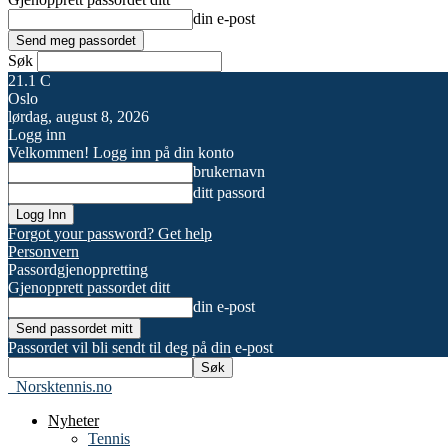
din e-post
Søk
21.1
C
Oslo
lørdag, august 8, 2026
Logg inn
Velkommen! Logg inn på din konto
brukernavn
ditt passord
Forgot your password? Get help
Personvern
Passordgjenoppretting
Gjenopprett passordet ditt
din e-post
Passordet vil bli sendt til deg på din e-post
Norsktennis.no
Nyheter
Tennis