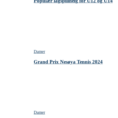
Populær lagspillhelg for U12 og U14
Damer
Grand Prix Nesøya Tennis 2024
Damer