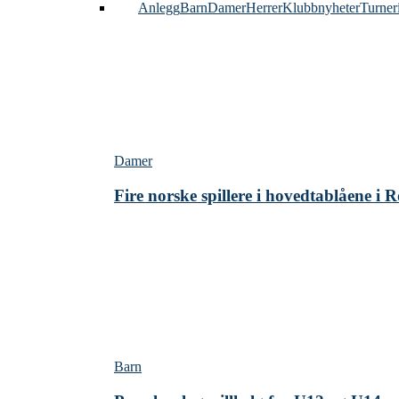
Alle
Anlegg
Barn
Damer
Herrer
Klubbnyheter
Turner
Damer
Fire norske spillere i hovedtablåene i
Barn