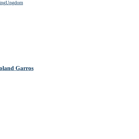
ing
Ungdom
 Roland Garros