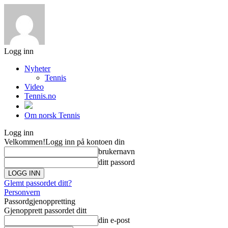
Logg inn
Nyheter
Tennis
Video
Tennis.no
Om norsk Tennis
Logg inn
Velkommen!
Logg inn på kontoen din
brukernavn
ditt passord
Glemt passordet ditt?
Personvern
Passordgjenoppretting
Gjenopprett passordet ditt
din e-post