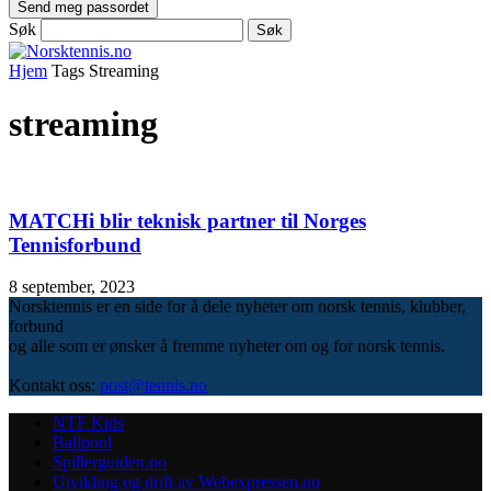
Søk
Hjem
Tags
Streaming
streaming
MATCHi blir teknisk partner til Norges
Tennisforbund
8 september, 2023
Norsktennis er en side for å dele nyheter om norsk tennis, klubber,
forbund
og alle som er ønsker å fremme nyheter om og for norsk tennis.
Kontakt oss:
post@tennis.no
NTF Kids
Ballpool
Spillerguiden.no
Utvikling og drift av Webexpressen.no