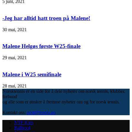
5 juni, 2021
-Jeg har alltid hatt troen på Malene!
30 mai, 2021
Malene Helgøs første W25-finale
29 mai, 2021
Malene i W25 semifinale
28 mai, 2021
Norsktennis er en side for å dele nyheter om norsk tennis, klubber,
forbund
og alle som er ønsker å fremme nyheter om og for norsk tennis.
Kontakt oss:
post@tennis.no
NTF Kids
Ballpool