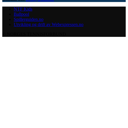
NTF Kids
Ballpool
Spillerguiden.no
Utvikling og drift av Webexpressen.no
© NORGES TENNISFORBUND