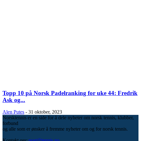
Topp 10 på Norsk Padelranking for uke 44: Fredrik
Ask og...
Alen Putes
-
31 oktober, 2023
Norsktennis er en side for å dele nyheter om norsk tennis, klubber,
forbund
og alle som er ønsker å fremme nyheter om og for norsk tennis.
Kontakt oss:
post@tennis.no