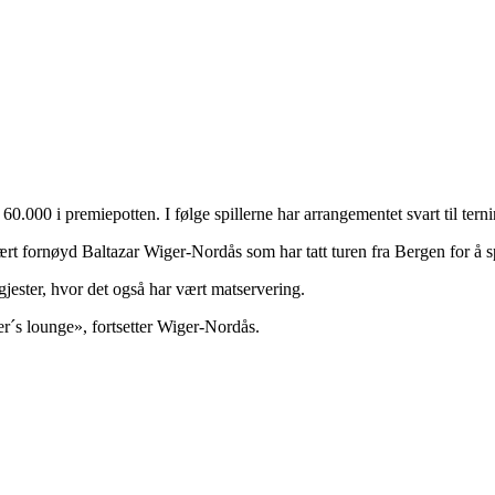
00 i premiepotten. I følge spillerne har arrangementet svart til terni
svært fornøyd Baltazar Wiger-Nordås som har tatt turen fra Bergen for å sp
jester, hvor det også har vært matservering.
layer´s lounge», fortsetter Wiger-Nordås.