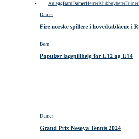
Alle
Anlegg
Barn
Damer
Herrer
Klubbnyheter
Turner
Damer
Fire norske spillere i hovedtablåene i
Barn
Populær lagspillhelg for U12 og U14
Damer
Grand Prix Nesøya Tennis 2024