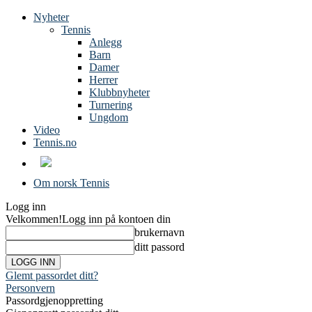
Nyheter
Tennis
Anlegg
Barn
Damer
Herrer
Klubbnyheter
Turnering
Ungdom
Video
Tennis.no
Om norsk Tennis
Logg inn
Velkommen!
Logg inn på kontoen din
brukernavn
ditt passord
Glemt passordet ditt?
Personvern
Passordgjenoppretting