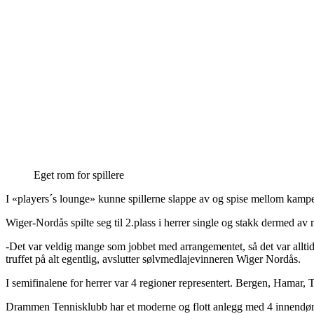
Eget rom for spillere
I «players´s lounge» kunne spillerne slappe av og spise mellom kampen
Wiger-Nordås spilte seg til 2.plass i herrer single og stakk dermed av
-Det var veldig mange som jobbet med arrangementet, så det var allti
truffet på alt egentlig, avslutter sølvmedlajevinneren Wiger Nordås.
I semifinalene for herrer var 4 regioner representert. Bergen, Hamar,
Drammen Tennisklubb har et moderne og flott anlegg med 4 innendør