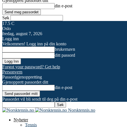
Gjenopprett passordet ditt
din e-post
Søk
17.5
C
Oslo
fredag, august 7, 2026
Logg inn
Velkommen! Logg inn på din konto
brukernavn
ditt passord
Forgot your password? Get help
Personvern
Passordgjenoppretting
Gjenopprett passordet ditt
din e-post
Passordet vil bli sendt til deg på din e-post
Norsktennis.no
Nyheter
Tennis