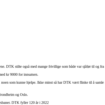
e. DTK stilte også med mange frivillige som både var sjåfør til og fra s
 med kr 9000 for innsatsen.
d noen som kunne hjelpe. Ikke minst så har DTK vært flinke til å samle
 Trondheim og Oslo.
sbaner. DTK fyller 120 år i 2022