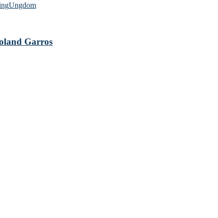
ing
Ungdom
 Roland Garros