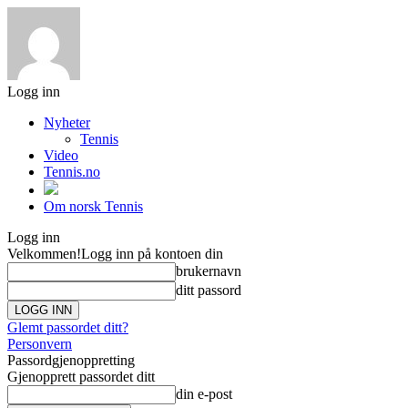
Logg inn
Nyheter
Tennis
Video
Tennis.no
Om norsk Tennis
Logg inn
Velkommen!
Logg inn på kontoen din
brukernavn
ditt passord
Glemt passordet ditt?
Personvern
Passordgjenoppretting
Gjenopprett passordet ditt
din e-post