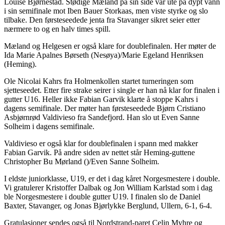
Louise Bjørnestad. Stødige Mæland på sin side var ute på dypt vann
i sin semifinale mot Iben Bauer Storkaas, men viste styrke og slo
tilbake. Den førsteseedede jenta fra Stavanger sikret seier etter
nærmere to og en halv times spill.
Mæland og Helgesen er også klare for doublefinalen. Her møter de
Ida Marie Apalnes Børseth (Nesøya)/Marie Egeland Henriksen
(Heming).
Ole Nicolai Kahrs fra Holmenkollen startet turneringen som
sjetteseedet. Etter fire strake seirer i single er han nå klar for finalen i
gutter U16. Heller ikke Fabian Garvik klarte å stoppe Kahrs i
dagens semifinale. Der møter han førsteseedede Bjørn Cristiano
Asbjørnrød Valdivieso fra Sandefjord. Han slo ut Even Sanne
Solheim i dagens semifinale.
Valdivieso er også klar for doublefinalen i spann med makker
Fabian Garvik. På andre siden av nettet står Heming-guttene
Christopher Bu Mørland ()/Even Sanne Solheim.
I eldste juniorklasse, U19, er det i dag kåret Norgesmestere i double.
Vi gratulerer Kristoffer Dalbak og Jon William Karlstad som i dag
ble Norgesmestere i double gutter U19. I finalen slo de Daniel
Baxter, Stavanger, og Jonas Bjørlykke Berglund, Ullern, 6-1, 6-4.
Gratulasjoner sendes også til Nordstrand-paret Celin Myhre og