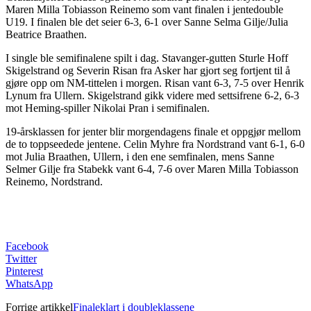
Maren Milla Tobiasson Reinemo som vant finalen i jentedouble
U19. I finalen ble det seier 6-3, 6-1 over Sanne Selma Gilje/Julia
Beatrice Braathen.
I single ble semifinalene spilt i dag. Stavanger-gutten Sturle Hoff
Skigelstrand og Severin Risan fra Asker har gjort seg fortjent til å
gjøre opp om NM-tittelen i morgen. Risan vant 6-3, 7-5 over Henrik
Lynum fra Ullern. Skigelstrand gikk videre med settsifrene 6-2, 6-3
mot Heming-spiller Nikolai Pran i semifinalen.
19-årsklassen for jenter blir morgendagens finale et oppgjør mellom
de to toppseedede jentene. Celin Myhre fra Nordstrand vant 6-1, 6-0
mot Julia Braathen, Ullern, i den ene semfinalen, mens Sanne
Selmer Gilje fra Stabekk vant 6-4, 7-6 over Maren Milla Tobiasson
Reinemo, Nordstrand.
Facebook
Twitter
Pinterest
WhatsApp
Forrige artikkel
Finaleklart i doubleklassene