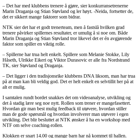
– Det har med klubbens trenere å gjøre, sier konkurransetrenerne
Marin Draganja og Stian Støvland og ler høyt. -Neida, fortsetter de,
det er sikkert mange faktorer som bidrar.
NTK sier det har et godt trenerteam, men å fastslå hvilken grad
trenere påvirker spillernes resultater, er umulig å si noe om. Både
Marin Draganja og Stian Støvland tror likevel det er én avgjørende
faktor som spiller en viktig rolle.
– Spillerne har trua helt enkelt. Spillere som Melanie Stokke, Lily
Håseth, Ulrikke Eikeri og Viktor Durasovic er alle fra Nordstrand
TK, sier Støvland og Draganja.
– Det ligger i den tradisjonsrike klubbens DNA liksom, man har trua
på at man kan bli veldig god. Det er helt enkelt en selvtillit her på at
alt er mulig.
I samtalen rundt bordet snakkes det om videoanalyse, utvikling og
det å stadig lære seg noe nytt. Rollen som trener er mangefasettert.
Hvordan gir man best mulig feedback til utøvere, hvordan stiller
man de gode spørsmål og hvordan involverer man utøvere i egen
utvikling. Det blir besluttet at NTK ønsker å ha en workshop med
NTF om selve coaching-rollen.
Klokken er snart 14.00 og mange barn har nå kommet til hallen.