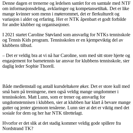
Denne dagen er trenerne og ledelsen samlet for en samtale med NTF
om informasjonsdeling, avklaringer og kompetansetiltak. Det er like
mange kvinner som menn i møterommet, det er flerkulturelt og
variasjon i alder og erfaring. Her er NTK åpenbart et godt forbilde
for andre klubber og organisasjoner.
I 2021 startet Caroline Støvland som ansvarlig for NTKs tennisskole
og Tennis Kids program. Tennisskolen er en kjempeviktig del av
klubbens tilbud.
– Det er veldig bra at vi nå har Caroline, som med sitt store hjerte og
engasjement for barnetennis tar ansvar for klubbens tennisskole, sier
daglig leder Sophie Thorell.
Både medlemstall og antall kursdeltakere øker. Det er store kull med
små barn på treningene, men også veldig mange ungdommer i
tennisskolen. Matt Lunn, som er trener og ansvarlig for
ungdomstennisen i klubben, sier at klubben har klart å bevare mange
gutter og jenter gjennom tenårene. Lunn sier at det er viktig med det
sosiale for dem og her har NTK tilrettelagt.
Hvorfor er det slik at det stadig kommer veldig gode spillere fra
Nordstrand TK?