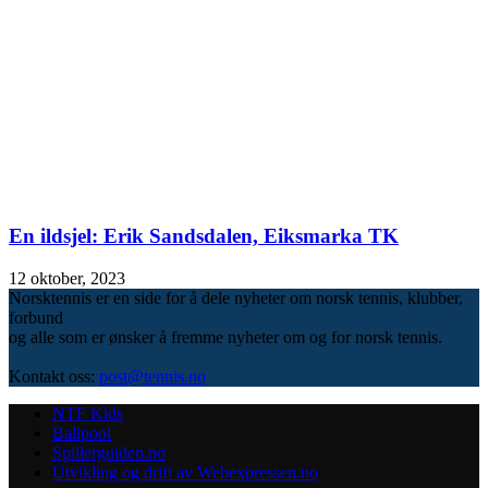
En ildsjel: Erik Sandsdalen, Eiksmarka TK
12 oktober, 2023
Norsktennis er en side for å dele nyheter om norsk tennis, klubber,
forbund
og alle som er ønsker å fremme nyheter om og for norsk tennis.
Kontakt oss:
post@tennis.no
NTF Kids
Ballpool
Spillerguiden.no
Utvikling og drift av Webexpressen.no