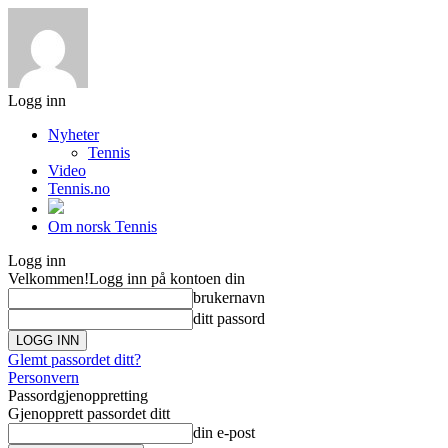
Logg inn
Nyheter
Tennis
Video
Tennis.no
Om norsk Tennis
Logg inn
Velkommen!
Logg inn på kontoen din
brukernavn
ditt passord
Glemt passordet ditt?
Personvern
Passordgjenoppretting
Gjenopprett passordet ditt
din e-post