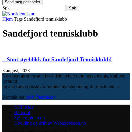
Søk
Hjem
Tags
Sandefjord tennisklubb
Sandefjord tennisklubb
– Stort øyeblikk for Sandefjord Tennisklubb!
3 august, 2023
Norsktennis er en side for å dele nyheter om norsk tennis, klubber,
forbund
og alle som er ønsker å fremme nyheter om og for norsk tennis.
Kontakt oss:
post@tennis.no
NTF Kids
Ballpool
Spillerguiden.no
Utvikling og drift av Webexpressen.no