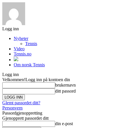
Logg inn
Nyheter
Tennis
Video
Tennis.no
Om norsk Tennis
Logg inn
Velkommen!
Logg inn på kontoen din
brukernavn
ditt passord
Glemt passordet ditt?
Personvern
Passordgjenoppretting
Gjenopprett passordet ditt
din e-post