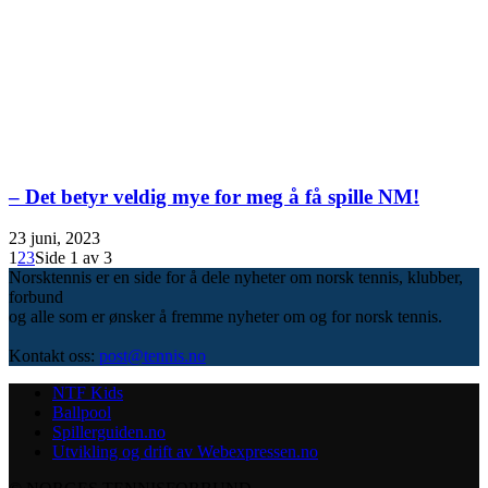
– Det betyr veldig mye for meg å få spille NM!
23 juni, 2023
1
2
3
Side 1 av 3
Norsktennis er en side for å dele nyheter om norsk tennis, klubber,
forbund
og alle som er ønsker å fremme nyheter om og for norsk tennis.
Kontakt oss:
post@tennis.no
NTF Kids
Ballpool
Spillerguiden.no
Utvikling og drift av Webexpressen.no