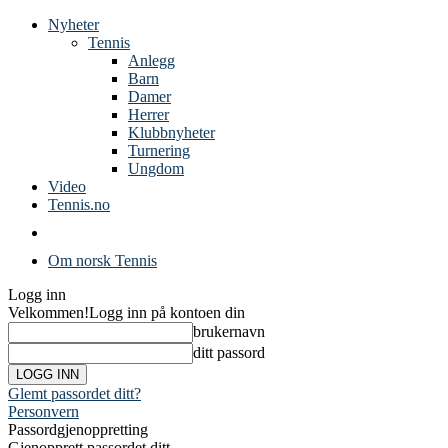
Nyheter
Tennis
Anlegg
Barn
Damer
Herrer
Klubbnyheter
Turnering
Ungdom
Video
Tennis.no
Om norsk Tennis
Logg inn
Velkommen!
Logg inn på kontoen din
brukernavn
ditt passord
Glemt passordet ditt?
Personvern
Passordgjenoppretting
Gjenopprett passordet ditt