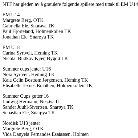
NTF har gleden av å gratulere følgende spillere med uttak til EM 
EM U14
Margrete Berg, OTK
Gabriella Eie, Snarøya TK
Paul Hjorteland, Holmenkollen TK
Jonathan Eie, Snarøya TK
EM U18
Carina Syrtveit, Heming TK
Nicolai Budkov Kjær, Bygdø TK
Summer cups jenter U16
Nora Syrtveit, Heming TK
Kaia Celin Bostrøm Jørgensen, Heming TK
Elisabeth Texnes Braathen, Holmenkollen TK
Summer Cups gutter 16
Ludwig Hermann, Nesøya IL
Sander Juuhl-Sivertsen, Snarøya TK
Sebastian Eie, Snarøya TK
Nordisk U13 jenter
Margrete Berg, OTK
Vida Danyela Fernandes Esaiassen, Holmen