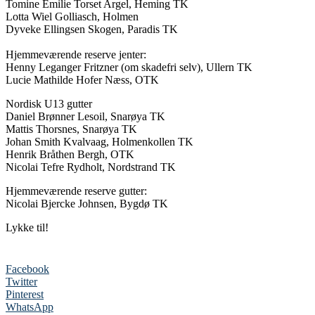
Tomine Emilie Torset Argel, Heming TK
Lotta Wiel Golliasch, Holmen
Dyveke Ellingsen Skogen, Paradis TK
Hjemmeværende reserve jenter:
Henny Leganger Fritzner (om skadefri selv), Ullern TK
Lucie Mathilde Hofer Næss, OTK
Nordisk U13 gutter
Daniel Brønner Lesoil, Snarøya TK
Mattis Thorsnes, Snarøya TK
Johan Smith Kvalvaag, Holmenkollen TK
Henrik Bråthen Bergh, OTK
Nicolai Tefre Rydholt, Nordstrand TK
Hjemmeværende reserve gutter:
Nicolai Bjercke Johnsen, Bygdø TK
Lykke til!
Facebook
Twitter
Pinterest
WhatsApp