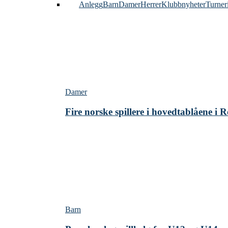
Alle
Anlegg
Barn
Damer
Herrer
Klubbnyheter
Turner
Damer
Fire norske spillere i hovedtablåene i
Barn