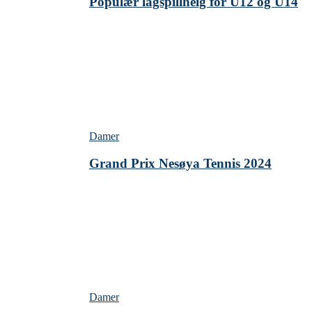
Populær lagspillhelg for U12 og U14
Damer
Grand Prix Nesøya Tennis 2024
Damer