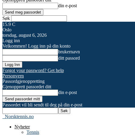
din e-post
Søk
15.9
C
Oslo
torsdag, august 6, 2026
Logg inn
Velkommen! Logg inn på din konto
brukernavn
ditt passord
Forgot your password? Get help
Personvern
Passordgjenoppretting
Gjenopprett passordet ditt
din e-post
Passordet vil bli sendt til deg på din e-post
Norsktennis.no
Nyheter
Tennis