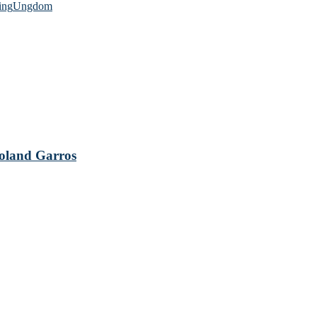
ing
Ungdom
 Roland Garros