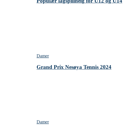
Populær lagspillhelg for U12 og U14
Damer
Grand Prix Nesøya Tennis 2024
Damer