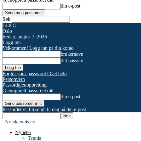
din e-post
Søk
14.8
C
Oslo
fredag, august 7, 2026
Logg inn
Velkommen! Logg inn på din konto
brukernavn
ditt passord
Forgot your password? Get help
Personvern
Passordgjenoppretting
Gjenopprett passordet ditt
din e-post
Passordet vil bli sendt til deg på din e-post
Norsktennis.no
Nyheter
Tennis