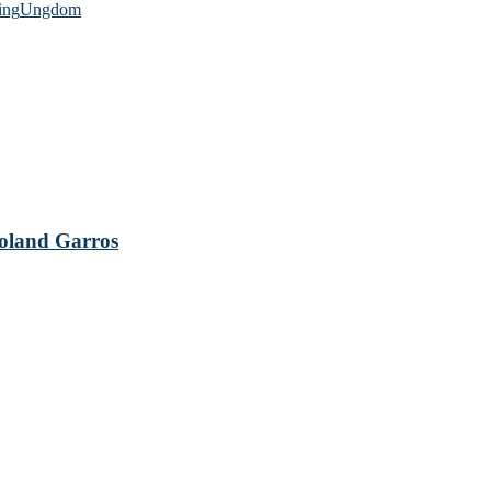
ing
Ungdom
 Roland Garros