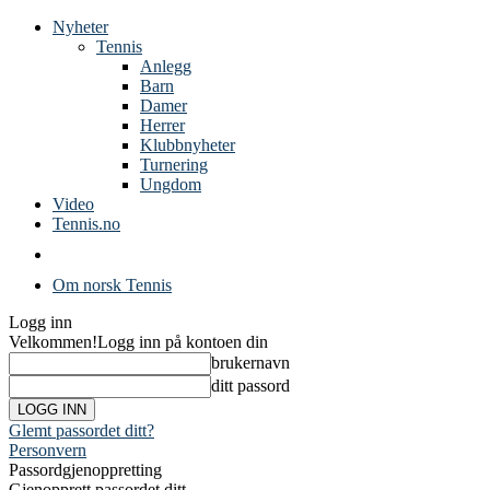
Nyheter
Tennis
Anlegg
Barn
Damer
Herrer
Klubbnyheter
Turnering
Ungdom
Video
Tennis.no
Om norsk Tennis
Logg inn
Velkommen!
Logg inn på kontoen din
brukernavn
ditt passord
Glemt passordet ditt?
Personvern
Passordgjenoppretting
Gjenopprett passordet ditt