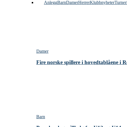
Alle
Anlegg
Barn
Damer
Herrer
Klubbnyheter
Turner
Damer
Fire norske spillere i hovedtablåene i
Barn