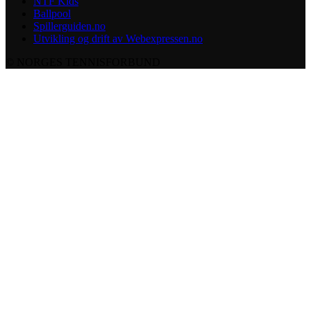
NTF Kids
Ballpool
Spillerguiden.no
Utvikling og drift av Webexpressen.no
© NORGES TENNISFORBUND