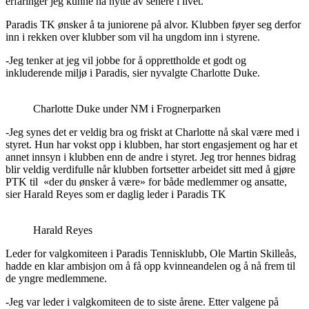
erfaringer jeg kunne ha nytte av senere i livet.
Paradis TK ønsker å ta juniorene på alvor. Klubben føyer seg derfor
inn i rekken over klubber som vil ha ungdom inn i styrene.
-Jeg tenker at jeg vil jobbe for å opprettholde et godt og
inkluderende miljø i Paradis, sier nyvalgte Charlotte Duke.
Charlotte Duke under NM i Frognerparken
-Jeg synes det er veldig bra og friskt at Charlotte nå skal være med i
styret. Hun har vokst opp i klubben, har stort engasjement og har et
annet innsyn i klubben enn de andre i styret. Jeg tror hennes bidrag
blir veldig verdifulle når klubben fortsetter arbeidet sitt med å gjøre
PTK til «der du ønsker å være» for både medlemmer og ansatte,
sier Harald Reyes som er daglig leder i Paradis TK
Harald Reyes
Leder for valgkomiteen i Paradis Tennisklubb, Ole Martin Skilleås,
hadde en klar ambisjon om å få opp kvinneandelen og å nå frem til
de yngre medlemmene.
-Jeg var leder i valgkomiteen de to siste årene. Etter valgene på