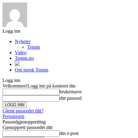
Logg inn
Nyheter
Tennis
Video
Tennis.no
Om norsk Tennis
Logg inn
Velkommen!
Logg inn på kontoen din
brukernavn
ditt passord
Glemt passordet ditt?
Personvern
Passordgjenoppretting
Gjenopprett passordet ditt
din e-post