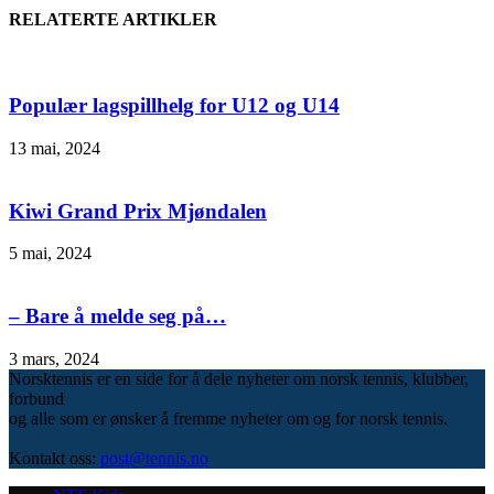
RELATERTE ARTIKLER
Populær lagspillhelg for U12 og U14
13 mai, 2024
Kiwi Grand Prix Mjøndalen
5 mai, 2024
– Bare å melde seg på…
3 mars, 2024
Norsktennis er en side for å dele nyheter om norsk tennis, klubber,
forbund
og alle som er ønsker å fremme nyheter om og for norsk tennis.
Kontakt oss:
post@tennis.no