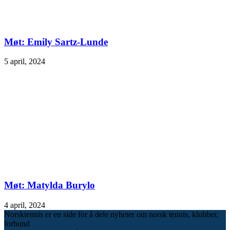
Møt: Emily Sartz-Lunde
5 april, 2024
Møt: Matylda Burylo
4 april, 2024
Norsktennis er en side for å dele nyheter om norsk tennis, klubber,
forbund