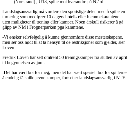
(Norstrand) , U18, spilte mot hverandre på Njård
Landslagsansvarlig må vurdere den sportslige delen med å spille en
turnering som medfører 10 dagers hotell- eller hjemmekarantene
uten muligheter til trening eller kamper. Noen årskull risikerer å gå
glipp av NM i Frognerparken pga karantene.
-Vi ønsker selvfølgelig å kunne gjennomføre disse mesterskapene,
men ser oss nødt til at ta hensyn til de restriksjoner som gjelder, sier
Loven
Fredrik Loven har sett omtrent 50 treningskamper fra slutten av april
til begynnelsen av juni.
-Det har vært bra for meg, men det har vært spesielt bra for spillerne
å endelig få spille jevne kamper, fortsetter landslagsansvarlig i NTF.