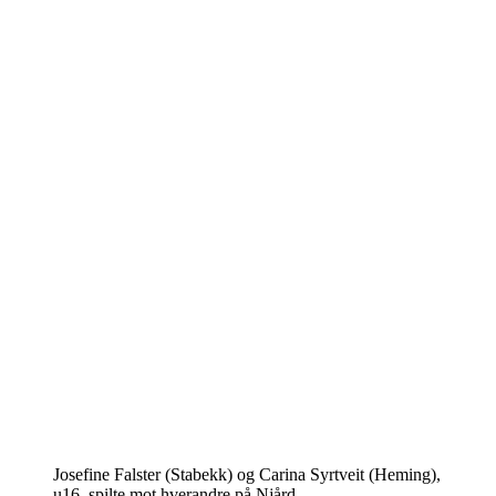
Josefine Falster (Stabekk) og Carina Syrtveit (Heming),
u16, spilte mot hverandre på Njård