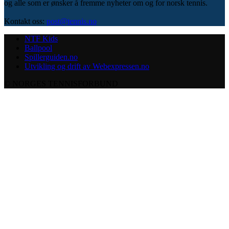
og alle som er ønsker å fremme nyheter om og for norsk tennis.
Kontakt oss:
post@tennis.no
NTF Kids
Ballpool
Spillerguiden.no
Utvikling og drift av Webexpressen.no
© NORGES TENNISFORBUND