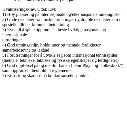
Kvalifiseringskrav, Uttak EM:
1) Høy plassering på internasjonale og/eller nasjonale rankinglister.
2) Gode resultater fra norske turneringer og double resultater kan i
spesielle tilfeller komme i betraktning
3) Evne til å spille opp mot sitt beste i viktige nasjonale og
internasjonale
turneringer
4) God treningsvilje, holdninger og mentale ferdigheter,
samarbeidsevne og lagånd
5) Forutsetninger for å utvikle seg som internasjonal tennisspiller
(mentale, tekniske, taktiske og fysiske egenskaper og ferdigheter)
6) God oppførsel på og utenfor banen (”Fair Play” og ”folkeskikk”)
samt oppførsel i henhold til reglementet.
7) Er frisk og skadefri på konkurransetidspunktet