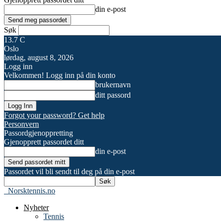
din e-post
Søk
13.7
C
Oslo
lørdag, august 8, 2026
Logg inn
Velkommen! Logg inn på din konto
brukernavn
ditt passord
Forgot your password? Get help
Personvern
Passordgjenoppretting
Gjenopprett passordet ditt
din e-post
Passordet vil bli sendt til deg på din e-post
Norsktennis.no
Nyheter
Tennis