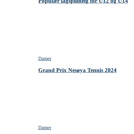
Populær lagspillhelg for U12 og U14
Damer
Grand Prix Nesøya Tennis 2024
Damer