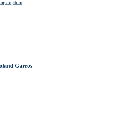
ing
Ungdom
 Roland Garros