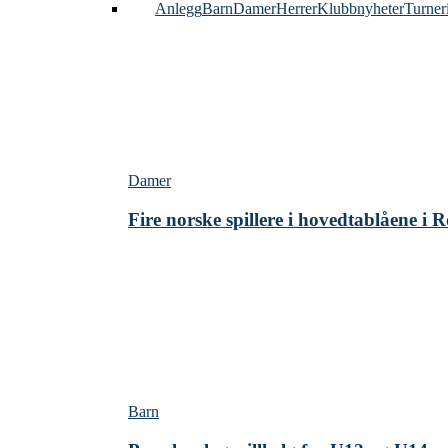
Alle
Anlegg
Barn
Damer
Herrer
Klubbnyheter
Turner
Damer
Fire norske spillere i hovedtablåene i
Barn