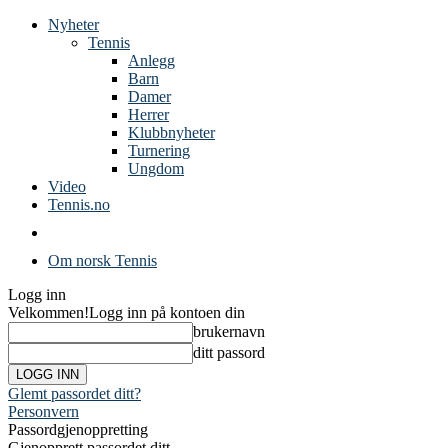
Nyheter
Tennis
Anlegg
Barn
Damer
Herrer
Klubbnyheter
Turnering
Ungdom
Video
Tennis.no
Om norsk Tennis
Logg inn
Velkommen!
Logg inn på kontoen din
brukernavn
ditt passord
Glemt passordet ditt?
Personvern
Passordgjenoppretting
Gjenopprett passordet ditt