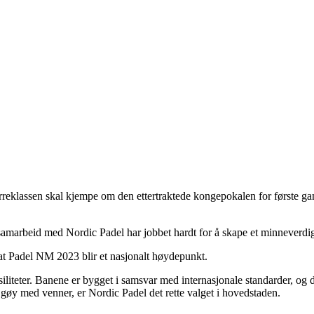
rreklassen skal kjempe om den ettertraktede kongepokalen for første gan
marbeid med Nordic Padel har jobbet hardt for å skape et minneverdig 
at Padel NM 2023 blir et nasjonalt høydepunkt.
iliteter. Banene er bygget i samsvar med internasjonale standarder, og 
t gøy med venner, er Nordic Padel det rette valget i hovedstaden.