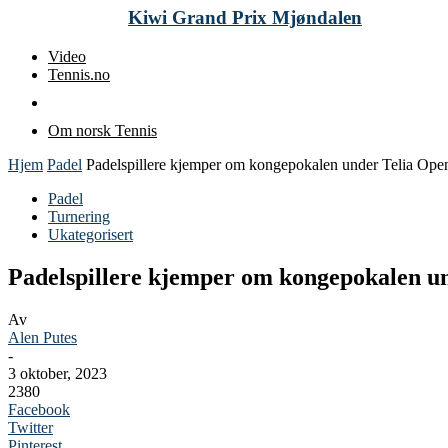
Kiwi Grand Prix Mjøndalen
Video
Tennis.no
Om norsk Tennis
Hjem
Padel
Padelspillere kjemper om kongepokalen under Telia Op
Padel
Turnering
Ukategorisert
Padelspillere kjemper om kongepokalen u
Av
Alen Putes
-
3 oktober, 2023
2380
Facebook
Twitter
Pinterest