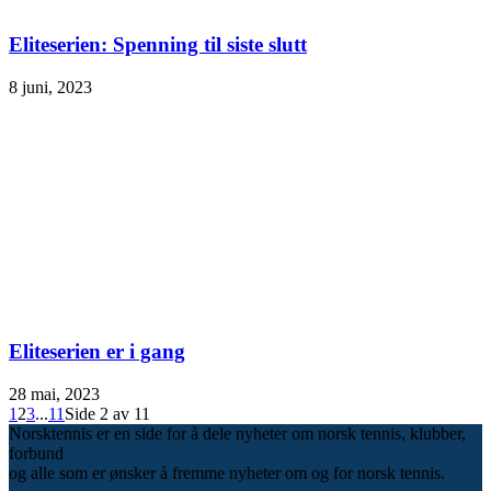
Eliteserien: Spenning til siste slutt
8 juni, 2023
Eliteserien er i gang
28 mai, 2023
1
2
3
...
11
Side 2 av 11
Norsktennis er en side for å dele nyheter om norsk tennis, klubber,
forbund
og alle som er ønsker å fremme nyheter om og for norsk tennis.