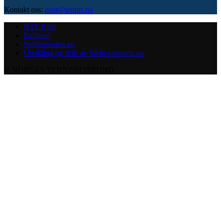
Kontakt oss:
post@tennis.no
NTF Kids
Ballpool
Spillerguiden.no
Utvikling og drift av Webexpressen.no
© NORGES TENNISFORBUND