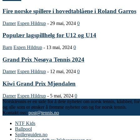
Fire norske spillere i hovedtablåene i Roland Garros
Damer
Espen Hildrup
-
29 mai, 2024
0
Populær lagspillhelg for U12 og U14
Barn
Espen Hildrup
-
13 mai, 2024
0
Grand Prix Nesøya Tennis 2024
Damer
Espen Hildrup
-
12 mai, 2024
0
Kiwi Grand Prix Mjøndalen
Damer
Espen Hildrup
-
5 mai, 2024
0
Norsktennis er en side for å dele nyheter om norsk tennis, klubber, fo
og alle som er ønsker å fremme nyheter om og for norsk tennis.
Kontakt oss:
post@tennis.no
NTF Kids
Ballpool
Spillerguiden.no