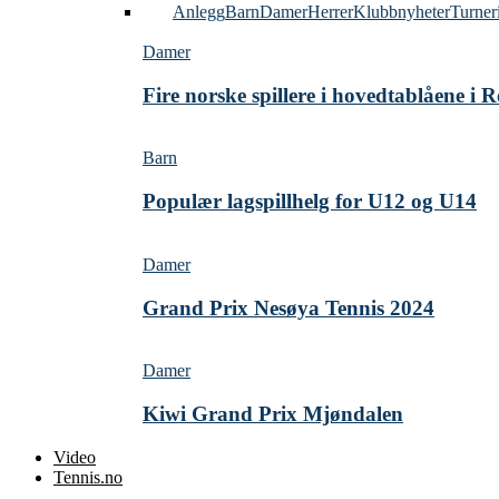
Alle
Anlegg
Barn
Damer
Herrer
Klubbnyheter
Turner
Damer
Fire norske spillere i hovedtablåene i
Barn
Populær lagspillhelg for U12 og U14
Damer
Grand Prix Nesøya Tennis 2024
Damer
Kiwi Grand Prix Mjøndalen
Video
Tennis.no