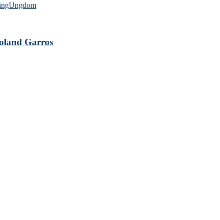
ing
Ungdom
 Roland Garros