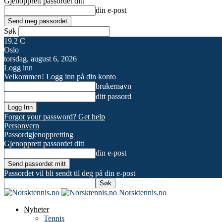
Gjenopprett passordet ditt
din e-post
Søk
19.2
C
Oslo
torsdag, august 6, 2026
Logg inn
Velkommen! Logg inn på din konto
brukernavn
ditt passord
Forgot your password? Get help
Personvern
Passordgjenoppretting
Gjenopprett passordet ditt
din e-post
Passordet vil bli sendt til deg på din e-post
Norsktennis.no
Nyheter
Tennis