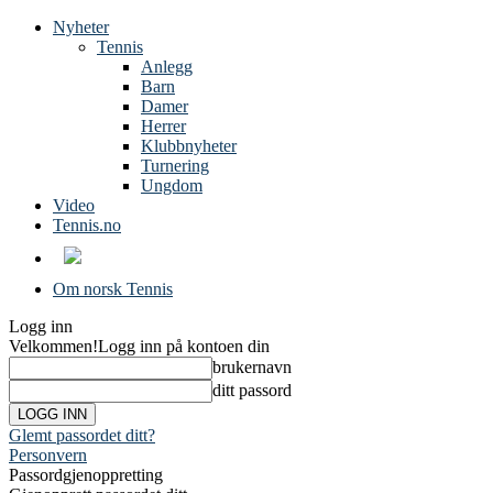
Nyheter
Tennis
Anlegg
Barn
Damer
Herrer
Klubbnyheter
Turnering
Ungdom
Video
Tennis.no
Om norsk Tennis
Logg inn
Velkommen!
Logg inn på kontoen din
brukernavn
ditt passord
Glemt passordet ditt?
Personvern
Passordgjenoppretting