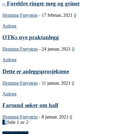
– Foreldre ringer meg og griner
Henning Frøystein
-
17 februar, 2021
0
Anlegg
OTKs nye praktanlegg
Henning Frøystein
-
24 januar, 2021
0
Anlegg
Dette er anleggsprosjektene
Henning Frøystein
-
11 januar, 2021
0
Anlegg
Farsund søker om hall
Henning Frøystein
-
8 januar, 2021
0
1
2
Side 1 av 2
Siste nyheter