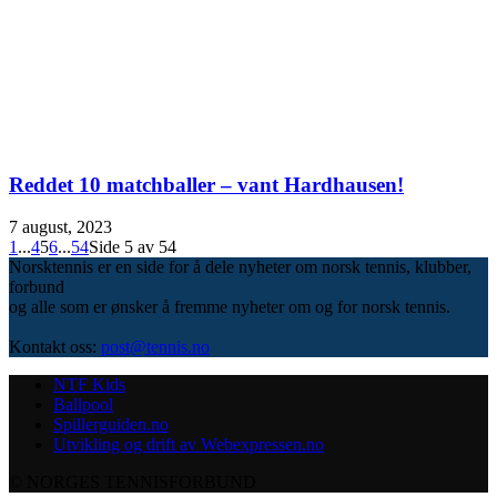
Reddet 10 matchballer – vant Hardhausen!
7 august, 2023
1
...
4
5
6
...
54
Side 5 av 54
Norsktennis er en side for å dele nyheter om norsk tennis, klubber,
forbund
og alle som er ønsker å fremme nyheter om og for norsk tennis.
Kontakt oss:
post@tennis.no
NTF Kids
Ballpool
Spillerguiden.no
Utvikling og drift av Webexpressen.no
© NORGES TENNISFORBUND