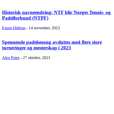
Historisk navneendring: NTF blir Norges Tennis- og
Padelforbund (NTPF)
Espen Hildrup
-
14 november, 2023
Spennende padelsesong avsluttes med flere store
turneringer og mesterskap i 2023
Alen Putes
-
27 oktober, 2023