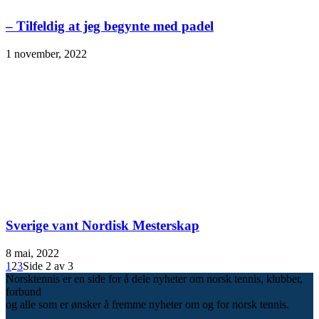
– Tilfeldig at jeg begynte med padel
1 november, 2022
Sverige vant Nordisk Mesterskap
8 mai, 2022
1
2
3
Side 2 av 3
Norsktennis er en side for å dele nyheter om norsk tennis, klubber,
forbund
og alle som er ønsker å fremme nyheter om og for norsk tennis.